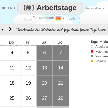
Arbeitstage
DE
|
EN
▼
Angestellter
▼
..in Deutschland
▼
| Berlin
▼
Jeden
Durchsuche den Kalender und füge deine freien Tage hinzu.
▼
Tag
Tage im Mo
Do
Fr
Sa
So
Arbeitst
Feiertag
4
5
6
7
Wochene
Urlaube
11
12
13
14
18
19
20
21
25
26
27
28