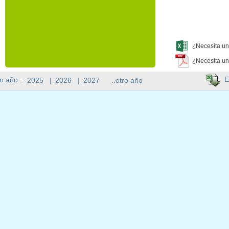
¿Necesita un
¿Necesita un
E
n año :
2025
|
2026
|
2027
..otro año