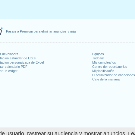
Pásate a Premium para eliminar anuncios y más
or developers
Equipos
tación estándar de Excel
Todo list
tación personalizada de Excel
Mis cumpleaños
tar calendario PDF
Centro de recordatorios
ar un widget
Mi planificación
El optimizador de vacacione
Café de la mañana
e usuario, rastrear su audiencia y mostrar anuncios. L