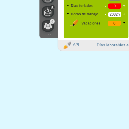
-
+
Días feriados
▼
-
+
Horas de trabajo
▼
0
Vacaciones
▼
...
API
Días laborables e