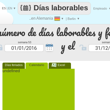
Días laborables
ES
|
EN
▼
Empleado
..en Alemania
▼
| Berlin
▼
número de días laborables y f
y el
semana 53
seman
Días feriados
Calendario
Excel
undefined