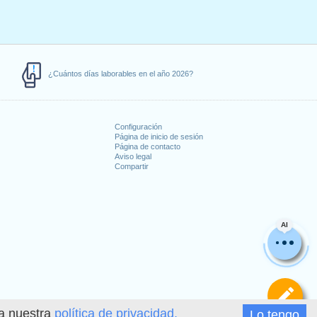
¿Cuántos días laborables en el año 2026?
Configuración
Página de inicio de sesión
Página de contacto
Aviso legal
Compartir
s
AI
De
ea nuestra
política de privacidad.
Lo tengo