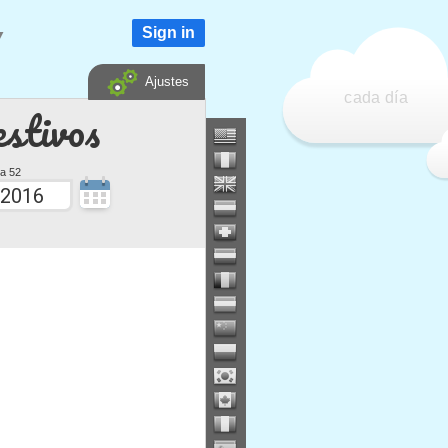
Sign in
▼
Ajustes
cada día
estivos
a 52