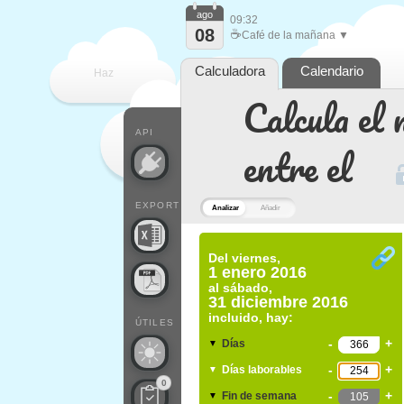
ago
09:32
08
☕
Café de la mañana ▼
Calculadora
Calendario
Haz
Calcula el 
que
API
entre el
EXPORT
Analizar
Añadir
Del
viernes,
1 enero 2016
al
sábado,
31 diciembre 2016
incluido, hay:
ÚTILES
-
+
Días
▼
-
+
Días laborables
▼
0
-
+
Fin de semana
▼