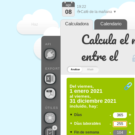
ago
19:22
08
☕
Café de la mañana ▼
Calculadora
Calendario
Haz
Calcula el 
que
API
entre el
EXPORT
Analizar
Añadir
Del
viernes,
1 enero 2021
al
viernes,
31 diciembre 2021
incluido, hay:
ÚTILES
-
+
Días
▼
-
+
Días laborables
▼
0
-
+
Fin de semana
▼