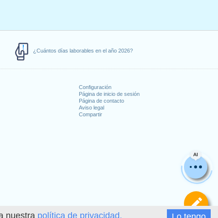
¿Cuántos días laborables en el año 2026?
Configuración
Página de inicio de sesión
Página de contacto
Aviso legal
Compartir
s
AI
De
ea nuestra
política de privacidad.
Lo tengo