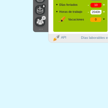
-
+
Días feriados
▼
-
+
Horas de trabajo
▼
0
Vacaciones
▼
...
API
Días laborables e