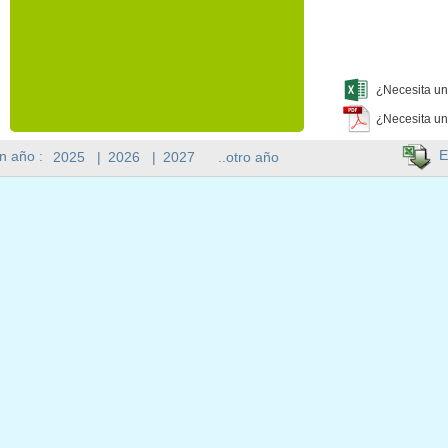
¿Necesita un
¿Necesita un
E
n año :
2025
|
2026
|
2027
..otro año