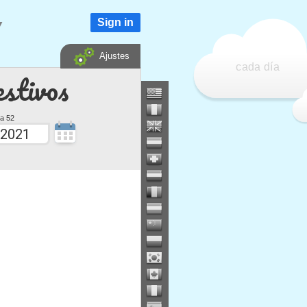
Sign in
▼
Ajustes
cada día
estivos
a 52