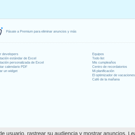
Pásate a Premium para eliminar anuncios y más
or developers
Equipos
tación estándar de Excel
Todo list
tación personalizada de Excel
Mis cumpleaños
tar calendario PDF
Centro de recordatorios
ar un widget
Mi planificación
El optimizador de vacacione
Café de la mañana
e usuario, rastrear su audiencia y mostrar anuncios. L