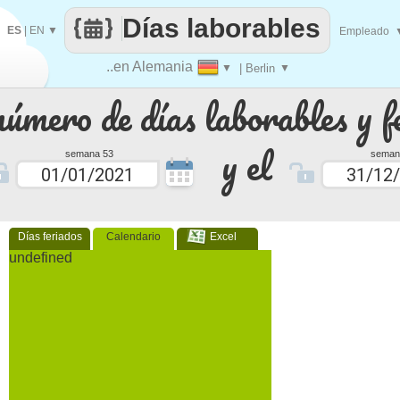
Días laborables
ES
|
EN
▼
Empleado
..en Alemania
▼
| Berlin
▼
número de días laborables y f
y el
semana 53
seman
Días feriados
Calendario
Excel
undefined