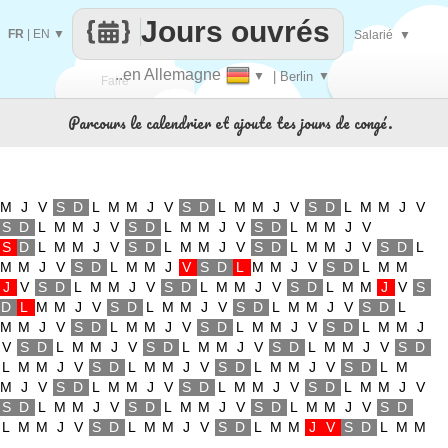
Jours ouvrés
FR
|
EN
▼
Salarié
▼
..en Allemagne
▼
| Berlin
▼
Faire
Parcours le calendrier et ajoute tes jours de congé.
que
M
J
V
S
D
L
M
M
J
V
S
D
L
M
M
J
V
S
D
L
M
M
J
V
S
D
L
M
M
J
V
S
D
L
M
M
J
V
S
D
L
M
M
J
V
S
D
L
M
M
J
V
S
D
L
M
M
J
V
S
D
L
M
M
J
V
S
D
L
M
M
J
V
S
D
L
M
M
J
V
S
D
L
M
M
J
V
S
D
L
M
M
J
V
S
D
L
M
M
J
V
S
D
L
M
M
J
V
S
D
L
M
M
J
V
S
D
L
M
M
J
V
S
D
L
M
M
J
V
S
D
L
M
M
J
V
S
D
L
M
M
J
V
S
D
L
M
M
J
V
S
D
L
M
M
J
V
S
D
L
M
M
J
V
S
D
L
M
M
J
V
S
D
L
M
M
J
V
S
D
L
M
M
J
V
S
D
L
M
M
J
V
S
D
L
M
M
J
V
S
D
L
M
M
J
V
S
D
L
M
M
J
V
S
D
L
M
M
J
V
S
D
L
M
M
J
V
S
D
L
M
M
J
V
S
D
L
M
M
J
V
S
D
L
M
M
J
V
S
D
L
M
M
J
V
S
D
L
M
M
J
V
S
D
L
M
M
J
V
S
D
L
M
M
J
V
S
D
L
M
M