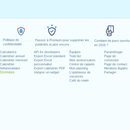
Politique de
Passez à Premium pour supprimer les
Combien de jours ouvrés
confidentialité
publicités et plus encore
en 2026 ?
Calculatrice
API for developers
Équipes
Paramétrage
Calendrier annuel
Export Excel standard
Todo list
Page de
Calendrier mensuel
Export Excel
Mes anniversaires
connexion
Calendrier
personnalisé
Centre de rappels
Page de contact
hebdomadaire
Export calendrier PDF
Mon planning
Mentions légales
Données
Intégrer un widget
L'optimiseur de
Partager
vacances
Café du matin