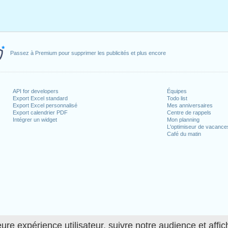
Passez à Premium pour supprimer les publicités et plus encore
API for developers
Équipes
Export Excel standard
Todo list
Export Excel personnalisé
Mes anniversaires
Export calendrier PDF
Centre de rappels
Intégrer un widget
Mon planning
L'optimiseur de vacance
Café du matin
ure expérience utilisateur, suivre notre audience et affic