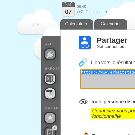
aoû
06:40
07
☕
Café du matin ▼
Calculatrice
Calendrier
Faire
Partager
que
API
Not connected
Lien vers le résultat 
EXPORT
Toute personne dispo
OUTILS
Connectez-vous pour
fonctionnalité
0