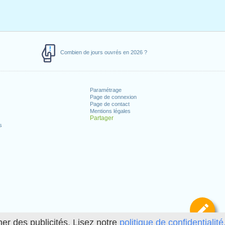
Combien de jours ouvrés en 2026 ?
Paramétrage
Page de connexion
Page de contact
Mentions légales
Partager
s
Dé
her des publicités. Lisez notre
politique de confidentialité