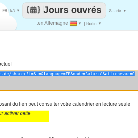
Jours ouvrés
FR
|
EN
▼
Salarié
▼
..en Allemagne
▼
| Berlin
▼
actuel
sant du lien peut consulter votre calendrier en lecture seule
 activer cette