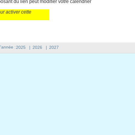
sant du lien peut modifier votre calendrier
r activer cette
l'année :
2025
|
2026
|
2027