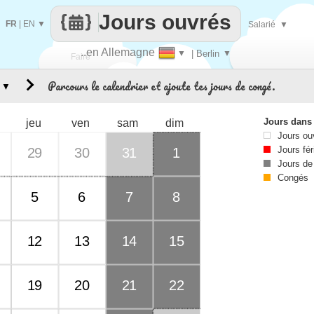
Jours ouvrés
FR
|
EN
▼
Salarié
▼
..en Allemagne
▼
| Berlin
▼
Faire
Parcours le calendrier et ajoute tes jours de congé.
▼
que
Jours dans
jeu
ven
sam
dim
Jours ou
Jours fér
29
30
31
1
Jours de
Congés
5
6
7
8
12
13
14
15
19
20
21
22