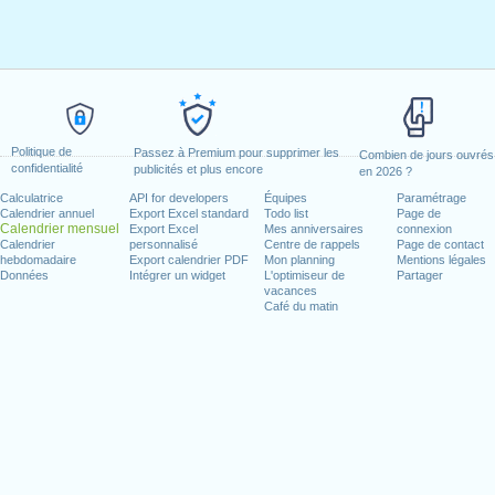
Politique de
Passez à Premium pour supprimer les
Combien de jours ouvrés
confidentialité
publicités et plus encore
en 2026 ?
Calculatrice
API for developers
Équipes
Paramétrage
Calendrier annuel
Export Excel standard
Todo list
Page de
Calendrier mensuel
Export Excel
Mes anniversaires
connexion
Calendrier
personnalisé
Centre de rappels
Page de contact
hebdomadaire
Export calendrier PDF
Mon planning
Mentions légales
Données
Intégrer un widget
L'optimiseur de
Partager
vacances
Café du matin