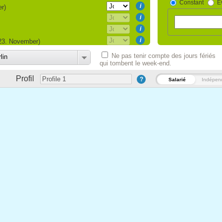
Constant
Év
i
er)
i
i
i
23. November)
i
Ne pas tenir compte des jours fériés
lin
qui tombent le week-end.
i
i
ember)
Profil
?
Salarié
Indépen
i