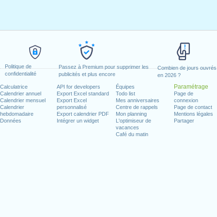
Politique de
Passez à Premium pour supprimer les
Combien de jours ouvrés
confidentialité
publicités et plus encore
en 2026 ?
Paramétrage
Calculatrice
API for developers
Équipes
Calendrier annuel
Export Excel standard
Todo list
Page de
Calendrier mensuel
Export Excel
Mes anniversaires
connexion
Calendrier
personnalisé
Centre de rappels
Page de contact
hebdomadaire
Export calendrier PDF
Mon planning
Mentions légales
Données
Intégrer un widget
L'optimiseur de
Partager
vacances
Café du matin