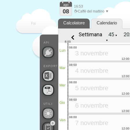
ago
16:53
08
☕
Caffè del mattino ▼
Calcolatore
Calendario
Fai
Settimana
▼
contare
▼
8:00
API
08:00
Lun
3 novembre
12:00
08:00
EXPORT
Mar
4 novembre
12:00
08:00
Mer
5 novembre
12:00
08:00
Gio
6 novembre
UTILI
12:00
08:00
Ven
7 novembre
0
12:00