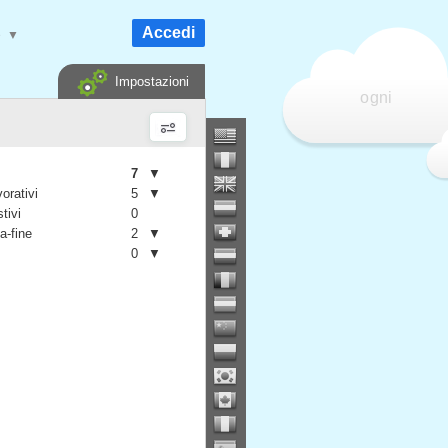
Accedi
e
▼
Impostazioni
ogni
7
▼
vorativi
5
▼
stivi
0
a-fine
2
▼
0
▼