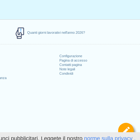
Quanti giorni lavorativi nell'anno 2026?
Configurazione
Pagina di accesso
Contatti pagina
Note legali
Condividi
canza
Def
unci pubblicitari. Leggete il nostro
norme sulla privacy .