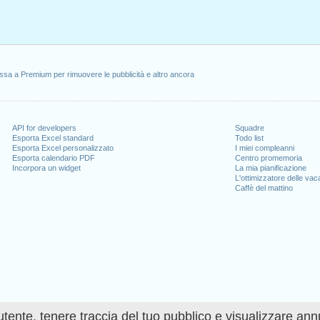
ssa a Premium per rimuovere le pubblicità e altro ancora
API for developers
Squadre
Esporta Excel standard
Todo list
Esporta Excel personalizzato
I miei compleanni
Esporta calendario PDF
Centro promemoria
Incorpora un widget
La mia pianificazione
L'ottimizzatore delle va
Caffè del mattino
utente, tenere traccia del tuo pubblico e visualizzare ann