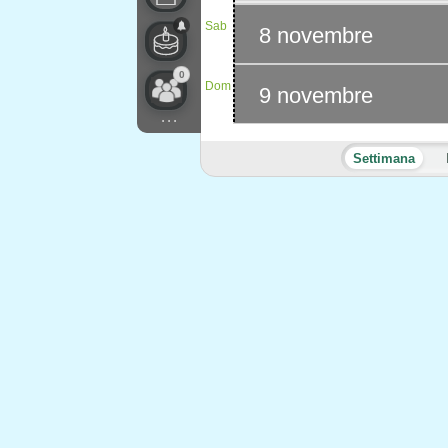
Sab
8 novembre
0
Dom
9 novembre
...
Settimana