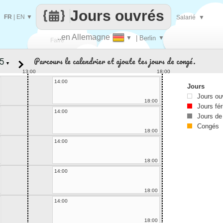
Jours ouvrés
FR
|
EN
▼
Salarié
▼
..en Allemagne
▼
| Berlin
▼
Faire
Parcours le calendrier et ajoute tes jours de congé.
▼
que
13:00
18:00
14:00
Jours
Jours ou
18:00
Jours fér
14:00
Jours de
Congés
18:00
14:00
18:00
14:00
18:00
14:00
18:00