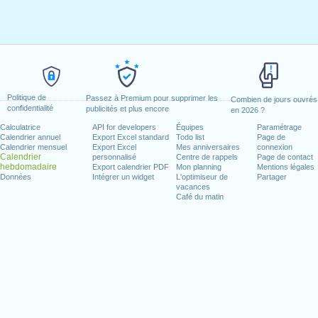
Politique de
Passez à Premium pour supprimer les
Combien de jours ouvrés
confidentialité
publicités et plus encore
en 2026 ?
Calculatrice
API for developers
Équipes
Paramétrage
Calendrier annuel
Export Excel standard
Todo list
Page de
Calendrier mensuel
Export Excel
Mes anniversaires
connexion
Calendrier
personnalisé
Centre de rappels
Page de contact
hebdomadaire
Export calendrier PDF
Mon planning
Mentions légales
Données
Intégrer un widget
L'optimiseur de
Partager
vacances
Café du matin