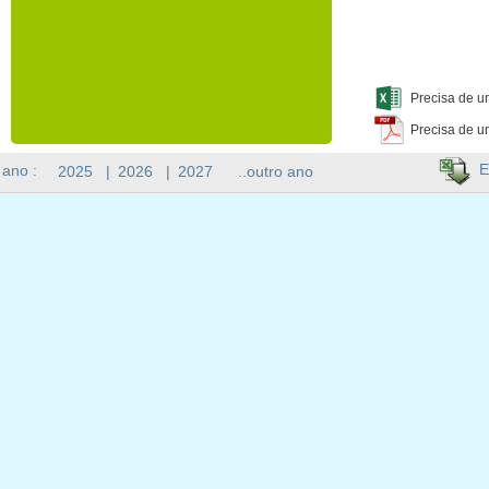
Precisa de u
Precisa de u
E
 ano :
2025
|
2026
|
2027
..outro ano