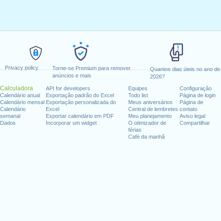
Privacy policy
Torne-se Premium para remover
Quantos dias úteis no ano de
anúncios e mais
2026?
Calculadora
API for developers
Equipes
Configuração
Calendário anual
Exportação padrão do Excel
Todo list
Página de login
Calendário mensal
Exportação personalizada do
Meus aniversários
Página de
Calendário
Excel
Central de lembretes
contato
semanal
Exportar calendário em PDF
Meu planejamento
Aviso legal
Dados
Incorporar um widget
O otimizador de
Compartilhar
férias
Café da manhã