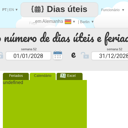
Dias úteis
PT
|
EN
▼
Funcionário
▼
..em Alemanha
▼
| Berlin
▼
Faça
 número de dias úteis e feria
cada
e
semana 52
semana 52
Feriados
Calendário
Excel
undefined