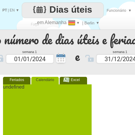
Dias úteis
PT
|
EN
▼
Funcionário
▼
..em Alemanha
▼
| Berlin
▼
Faça
 número de dias úteis e feria
cada
e
semana 1
semana 1
Feriados
Calendário
Excel
undefined