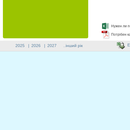
Нужен ли п
Потрібен к
E
2025
|
2026
|
2027
..інший рік