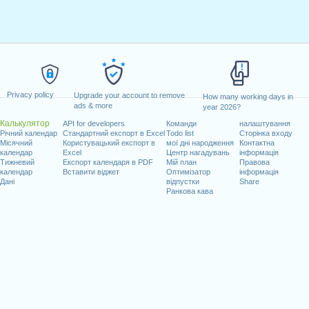
Privacy policy
Upgrade your account to remove
How many working days in
ads & more
year 2026?
Калькулятор
API for developers
Команди
налаштування
Річний календар
Стандартний експорт в Excel
Todo list
Сторінка входу
Місячний
Користувацький експорт в
мої дні народження
Контактна
календар
Excel
Центр нагадувань
інформація
Тижневий
Експорт календаря в PDF
Мій план
Правова
календар
Вставити віджет
Оптимізатор
інформація
Дані
відпустки
Share
Ранкова кава