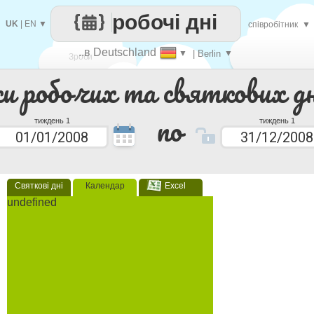
робочі дні
UK
|
EN
▼
співробітник
▼
..в Deutschland
▼
| Berlin
▼
Зроби
ки робочих та святкових дн
кожен
по
тиждень 1
тиждень 1
Святкові дні
Календар
Excel
undefined