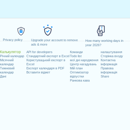
Privacy policy
Upgrade your account to remove
How many working days in
ads & more
year 2026?
Калькулятор
API for developers
Команди
налаштування
Річний календар
Стандартний експорт в Excel
Todo list
Сторінка входу
Місячний
Користувацький експорт в
мої дні народження
Контактна
календар
Excel
Центр нагадувань
інформація
Тижневий
Експорт календаря в PDF
Мій план
Правова
календар
Вставити віджет
Оптимізатор
інформація
Дані
відпустки
Share
Ранкова кава