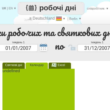
робочі дні
UK
|
EN
▼
співробітник
▼
..в Deutschland
▼
| Berlin
▼
Зроби
ки робочих та святкових дн
кожен
по
тиждень 1
тиждень 1
Святкові дні
Календар
Excel
undefined