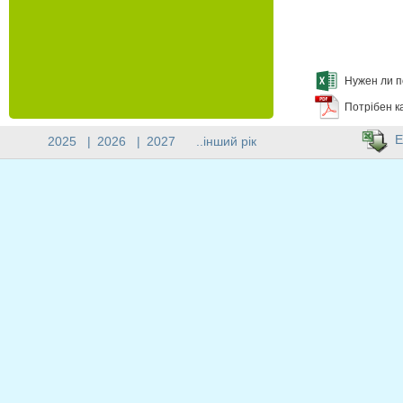
Нужен ли п
Потрібен к
E
2025
|
2026
|
2027
..інший рік