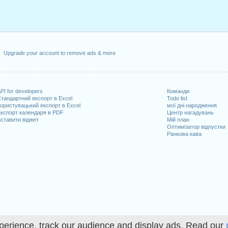
Upgrade your account to remove ads & more
PI for developers
Команди
тандартний експорт в Excel
Todo list
ористувацький експорт в Excel
мої дні народження
кспорт календаря в PDF
Центр нагадувань
ставити віджет
Мій план
Оптимізатор відпустки
Ранкова кава
perience, track our audience and display ads. Read our