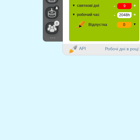
-
+
святкові дні
▼
-
+
робочий час
▼
0
Відпустка
▼
...
API
Робочі дні в році: