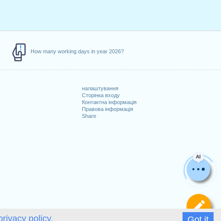
How many working days in year 2026?
налаштування
Сторінка входу
Контактна інформація
Правова інформація
Share
AI
Ви
privacy policy.
Got it