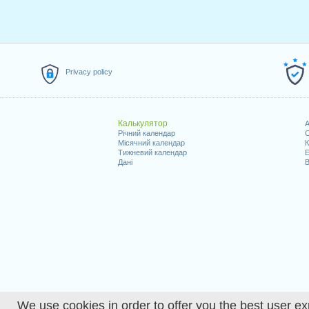
Privacy policy
Калькулятор
A
Річний календар
С
Місячний календар
К
Тижневий календар
Е
Дані
В
We use cookies in order to offer you the best user ex