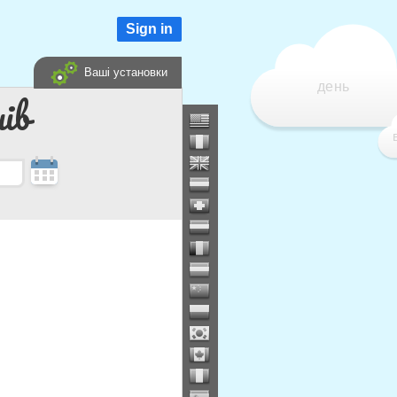
Sign in
Ваші установки
день
ів