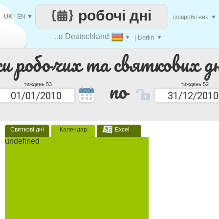
робочі дні
UK
|
EN
▼
співробітник
▼
..в Deutschland
▼
| Berlin
▼
ки робочих та святкових дн
по
тиждень 53
тиждень 52
Святкові дні
Календар
Excel
undefined