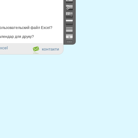
ользовательский файл Excel?
алендар для друку?
...
xcel
контакти