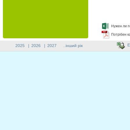
Нужен ли п
Потрібен к
E
2025
|
2026
|
2027
..інший рік