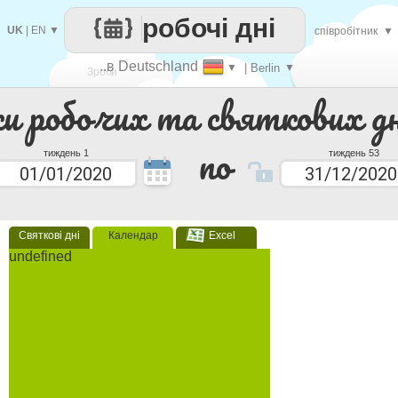
робочі дні
UK
|
EN
▼
співробітник
▼
..в Deutschland
▼
| Berlin
▼
Зроби
ки робочих та святкових дн
кожен
по
тиждень 1
тиждень 53
Святкові дні
Календар
Excel
undefined