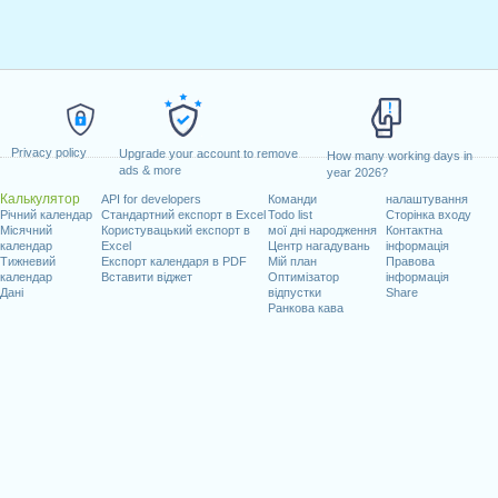
Privacy policy
Upgrade your account to remove
How many working days in
ads & more
year 2026?
Калькулятор
API for developers
Команди
налаштування
Річний календар
Стандартний експорт в Excel
Todo list
Сторінка входу
Місячний
Користувацький експорт в
мої дні народження
Контактна
календар
Excel
Центр нагадувань
інформація
Тижневий
Експорт календаря в PDF
Мій план
Правова
календар
Вставити віджет
Оптимізатор
інформація
Дані
відпустки
Share
Ранкова кава