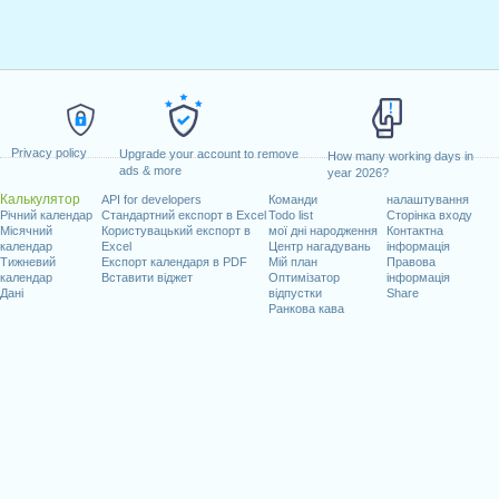
Privacy policy
Upgrade your account to remove
How many working days in
ads & more
year 2026?
Калькулятор
API for developers
Команди
налаштування
Річний календар
Стандартний експорт в Excel
Todo list
Сторінка входу
Місячний
Користувацький експорт в
мої дні народження
Контактна
календар
Excel
Центр нагадувань
інформація
Тижневий
Експорт календаря в PDF
Мій план
Правова
календар
Вставити віджет
Оптимізатор
інформація
Дані
відпустки
Share
Ранкова кава