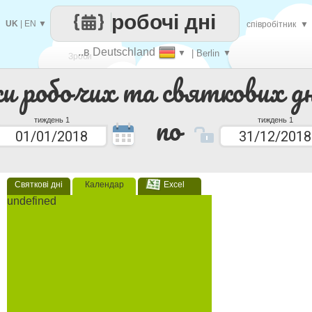
робочі дні
UK
|
EN
▼
співробітник
▼
..в Deutschland
▼
| Berlin
▼
Зроби
ки робочих та святкових дн
кожен
по
тиждень 1
тиждень 1
Святкові дні
Календар
Excel
undefined