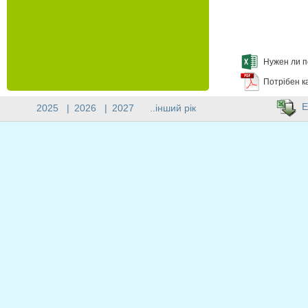
Нужен ли п
Потрібен к
E
2025
|
2026
|
2027
..інший рік