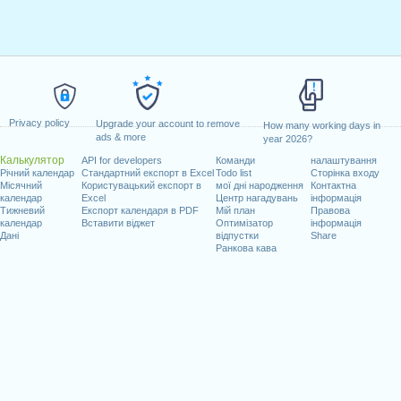
Privacy policy
Upgrade your account to remove
How many working days in
ads & more
year 2026?
Калькулятор
API for developers
Команди
налаштування
Річний календар
Стандартний експорт в Excel
Todo list
Сторінка входу
Місячний
Користувацький експорт в
мої дні народження
Контактна
календар
Excel
Центр нагадувань
інформація
Тижневий
Експорт календаря в PDF
Мій план
Правова
календар
Вставити віджет
Оптимізатор
інформація
Дані
відпустки
Share
Ранкова кава