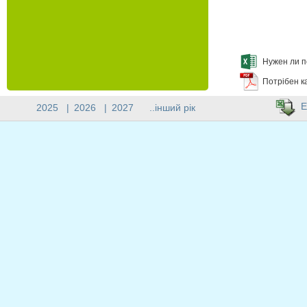
Нужен ли п
Потрібен к
E
2025
|
2026
|
2027
..інший рік