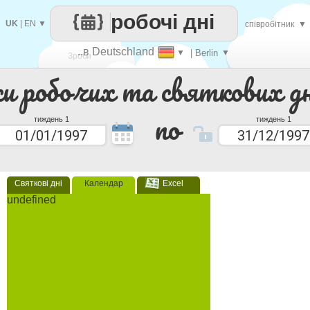
робочі дні
UK
|
EN
▼
співробітник
▼
..в Deutschland
▼
| Berlin
▼
Зроби
ки робочих та святкових дн
кожен
по
тиждень 1
тиждень 1
Святкові дні
Календар
Excel
undefined