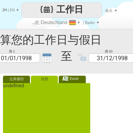
工作日
ZH
|
EN
▼
雇员
▼
..在 Deutschland
▼
| Berlin
▼
让
您的工作日与假日
每一天
至
周 1
周 53
Excel
公共假日
日历
undefined