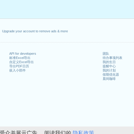
Upgrade your account to remove ads & more
API for developers
团队
标准Excel导出
待办事项列表
自定义Excel导出
我的生日
导出PDF日历
提醒中心
嵌入小部件
我的计划
假期优化器
晨间咖啡
的受众并展示广告。 阅读我们的
隐私政策。