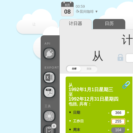
8月
00:59
08
☕
晨间咖啡 ▼
计日器
日历
让
计算
每一天
API
从
EXPORT
分析
添加
从
1992年1月1日星期三
至
1992年12月31日星期四
包括, 共有：
工具
-
+
日期
▼
-
+
工作日
▼
0
-
+
周末
▼