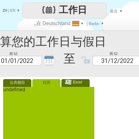
工作日
ZH
|
EN
▼
雇员
▼
..在 Deutschland
▼
| Berlin
▼
让
您的工作日与假日
每一天
至
周 52
周 52
Excel
公共假日
日历
undefined