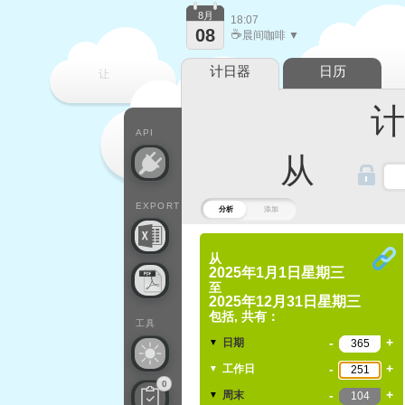
8月
18:07
08
☕
晨间咖啡 ▼
计日器
日历
让
计算
每一天
API
从
EXPORT
分析
添加
从
2025年1月1日星期三
至
2025年12月31日星期三
包括, 共有：
工具
-
+
日期
▼
-
+
工作日
▼
0
-
+
周末
▼