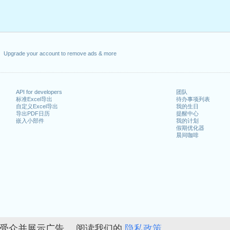
Upgrade your account to remove ads & more
API for developers
团队
标准Excel导出
待办事项列表
自定义Excel导出
我的生日
导出PDF日历
提醒中心
嵌入小部件
我的计划
假期优化器
晨间咖啡
的受众并展示广告。 阅读我们的
隐私政策。