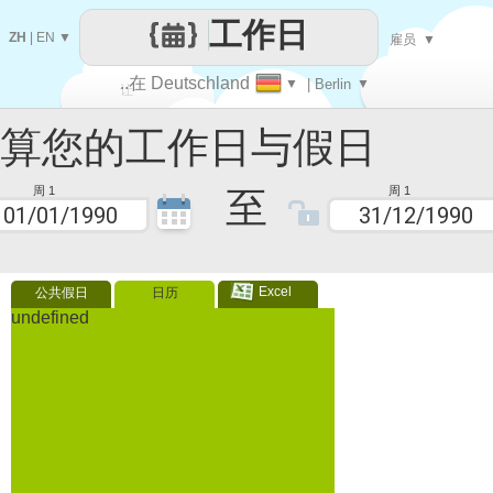
工作日
ZH
|
EN
▼
雇员
▼
..在 Deutschland
▼
| Berlin
▼
让
您的工作日与假日
每一天
至
周 1
周 1
Excel
公共假日
日历
undefined