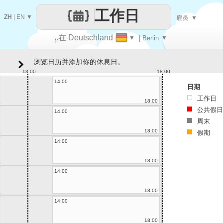
工作日
ZH
|
EN
▼
雇员
▼
..在 Deutschland
▼
| Berlin
▼
让
浏览日历并添加你的休息日。
每一天
13:00
18:00
14:00
日期
工作日
18:00
公共假日
14:00
周末
18:00
假期
14:00
18:00
14:00
18:00
14:00
18:00