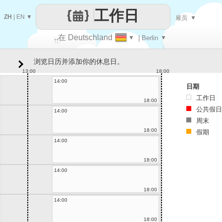
工作日
ZH
|
EN
▼
雇员
▼
..在 Deutschland
▼
| Berlin
▼
让
浏览日历并添加你的休息日。
每一天
13:00
18:00
14:00
日期
工作日
18:00
公共假日
14:00
周末
18:00
假期
14:00
18:00
14:00
18:00
14:00
18:00