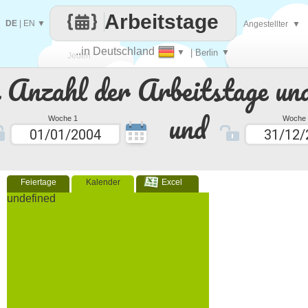
Arbeitstage
DE
|
EN
▼
Angestellter
▼
..in Deutschland
▼
| Berlin
▼
Jeden
e Anzahl der Arbeitstage un
Tag
und
Woche 1
Woche 
Feiertage
Kalender
Excel
undefined