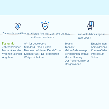
Datenschutzerklärung
Werde Premium, um Werbung zu
Wie viele Arbeitstage im
entfernen und mehr
Jahr 2026?
Kalkulator
API for developers
Teams
Einstellungen
Jahreskalender
Standard-Excel-Export
Todo list
Anmeldeseite
Monatskalender
Benutzerdefinierter Excel-Export
Meine Geburtstage
Kontakt-Seite
Wochenkalender
Kalender als PDF exportieren
Erinnerungszentrale
Impressum
Angaben
Widget einbetten
Meine Planung
Teilen
Der Ferienoptimierer
Morgenkaffee