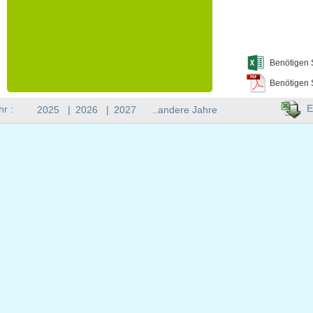
Benötigen 
Benötigen 
E
hr :
2025
|
2026
|
2027
..andere Jahre