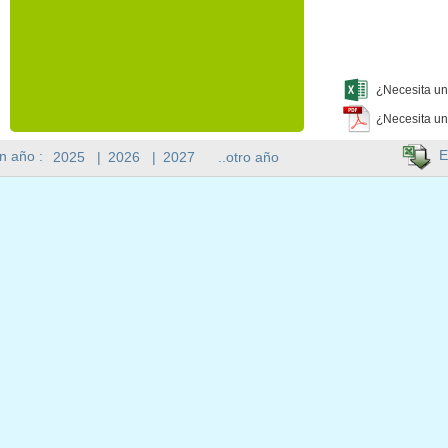
¿Necesita un
¿Necesita un
E
n año :
2025
|
2026
|
2027
..otro año