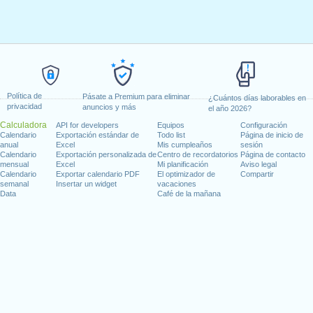
Política de
Pásate a Premium para eliminar
¿Cuántos días laborables en
privacidad
anuncios y más
el año 2026?
Calculadora
API for developers
Equipos
Configuración
Calendario
Exportación estándar de
Todo list
Página de inicio de
anual
Excel
Mis cumpleaños
sesión
Calendario
Exportación personalizada de
Centro de recordatorios
Página de contacto
mensual
Excel
Mi planificación
Aviso legal
Calendario
Exportar calendario PDF
El optimizador de
Compartir
semanal
Insertar un widget
vacaciones
Data
Café de la mañana