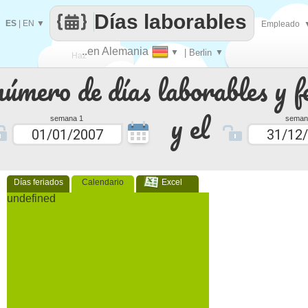
Días laborables
ES
|
EN
▼
Empleado
..en Alemania
▼
| Berlin
▼
Haz
número de días laborables y f
que
y el
semana 1
seman
Días feriados
Calendario
Excel
undefined