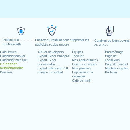
Politique de
Passez à Premium pour supprimer les
Combien de jours ouvrés
confidentialité
publicités et plus encore
en 2026 ?
Calculatrice
API for developers
Équipes
Paramétrage
Calendrier annuel
Export Excel standard
Todo list
Page de
Calendrier mensuel
Export Excel
Mes anniversaires
connexion
Calendrier
personnalisé
Centre de rappels
Page de contact
hebdomadaire
Export calendrier PDF
Mon planning
Mentions légales
Données
Intégrer un widget
L'optimiseur de
Partager
vacances
Café du matin