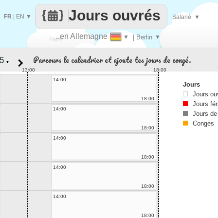
Jours ouvrés
FR
|
EN
▼
Salarié
▼
..en Allemagne
▼
| Berlin
▼
Faire
Parcours le calendrier et ajoute tes jours de congé.
▼
que
13:00
18:00
14:00
Jours
Jours ou
18:00
Jours fér
14:00
Jours de
Congés
18:00
14:00
18:00
14:00
18:00
14:00
18:00