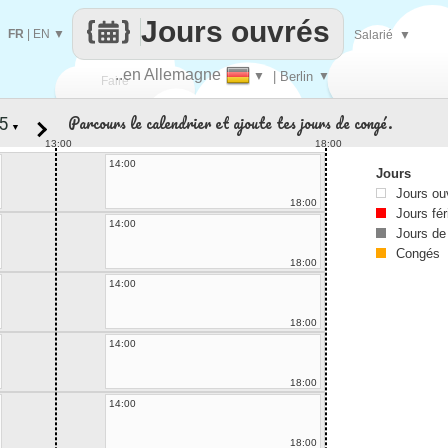
Jours ouvrés
FR
|
EN
▼
Salarié
▼
..en Allemagne
▼
| Berlin
▼
Faire
Parcours le calendrier et ajoute tes jours de congé.
▼
que
13:00
18:00
14:00
Jours
Jours ou
18:00
Jours fér
14:00
Jours de
Congés
18:00
14:00
18:00
14:00
18:00
14:00
18:00