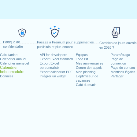
Politique de
Passez à Premium pour supprimer les
Combien de jours ouvrés
confidentialité
publicités et plus encore
en 2026 ?
Calculatrice
API for developers
Équipes
Paramétrage
Calendrier annuel
Export Excel standard
Todo list
Page de
Calendrier mensuel
Export Excel
Mes anniversaires
connexion
Calendrier
personnalisé
Centre de rappels
Page de contact
hebdomadaire
Export calendrier PDF
Mon planning
Mentions légales
Données
Intégrer un widget
L'optimiseur de
Partager
vacances
Café du matin