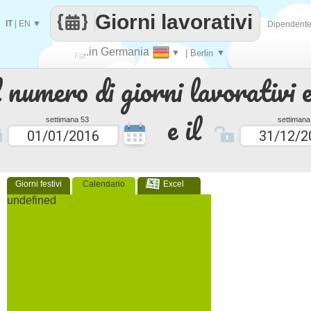
Giorni lavorativi
IT
|
EN
▼
Dipendent
..in Germania
▼
| Berlin
▼
Fai
 numero di giorni lavorativi e
contare
e il
settimana 53
settimana
Giorni festivi
Calendario
Excel
undefined