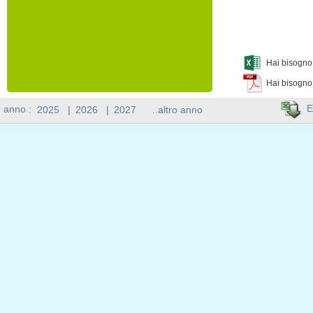
Hai bisogno 
Hai bisogno
E
n anno :
2025
|
2026
|
2027
..altro anno