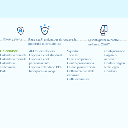
Privacy policy
Passa a Premium per rimuovere le
Quanti giorni lavorativi
pubblicità e altro ancora
nell'anno 2026?
Calcolatore
API for developers
Squadre
Configurazione
Calendario annuale
Esporta Excel standard
Todo list
Pagina di
Calendario mensile
Esporta Excel
I miei compleanni
accesso
Calendario
personalizzato
Centro promemoria
Contatti pagina
settimanale
Esporta calendario PDF
La mia pianificazione
Note legali
Dati
Incorpora un widget
L'ottimizzatore delle
Condividi
vacanza
Caffè del mattino