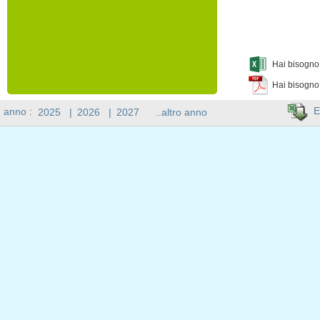
Hai bisogno 
Hai bisogno
E
n anno :
2025
|
2026
|
2027
..altro anno