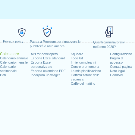
Privacy policy
Passa a Premium per rimuovere le
Quanti giorni lavorativi
pubblicità e altro ancora
nell'anno 2026?
Calcolatore
API for developers
Squadre
Configurazione
Calendario annuale
Esporta Excel standard
Todo list
Pagina di
Calendario mensile
Esporta Excel
I miei compleanni
accesso
Calendario
personalizzato
Centro promemoria
Contatti pagina
settimanale
Esporta calendario PDF
La mia pianificazione
Note legali
Dati
Incorpora un widget
L'ottimizzatore delle
Condividi
vacanza
Caffè del mattino