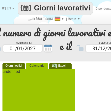
Giorni lavorativi
IT
|
EN
▼
Dipendent
..in Germania
▼
| Berlin
▼
Fai
 numero di giorni lavorativi e
contare
e il
settimana 53
settimana
Giorni festivi
Calendario
Excel
undefined