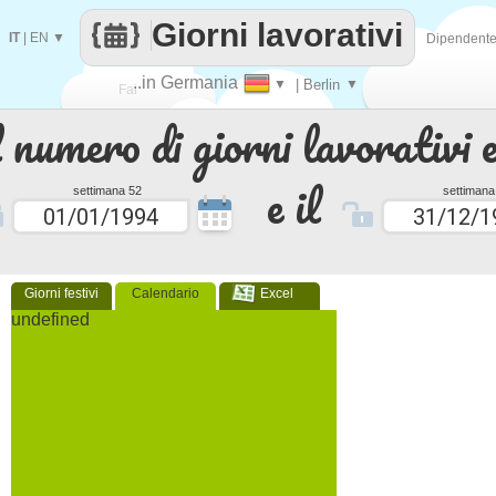
Giorni lavorativi
IT
|
EN
▼
Dipendent
..in Germania
▼
| Berlin
▼
Fai
 numero di giorni lavorativi e
contare
e il
settimana 52
settimana
Giorni festivi
Calendario
Excel
undefined