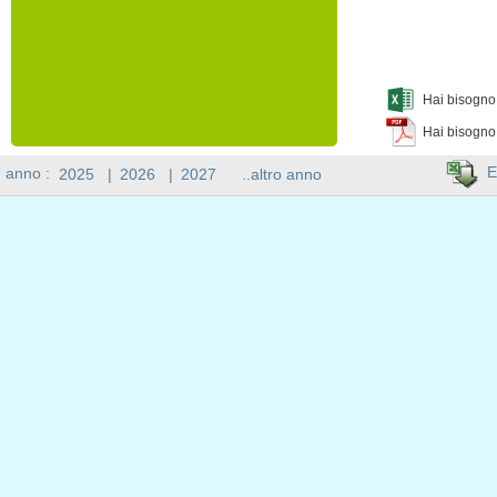
Hai bisogno 
Hai bisogno
E
n anno :
2025
|
2026
|
2027
..altro anno