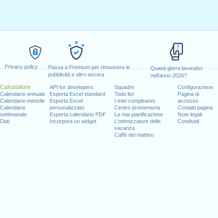
Privacy policy
Passa a Premium per rimuovere le
Quanti giorni lavorativi
pubblicità e altro ancora
nell'anno 2026?
Calcolatore
API for developers
Squadre
Configurazione
Calendario annuale
Esporta Excel standard
Todo list
Pagina di
Calendario mensile
Esporta Excel
I miei compleanni
accesso
Calendario
personalizzato
Centro promemoria
Contatti pagina
settimanale
Esporta calendario PDF
La mia pianificazione
Note legali
Dati
Incorpora un widget
L'ottimizzatore delle
Condividi
vacanza
Caffè del mattino