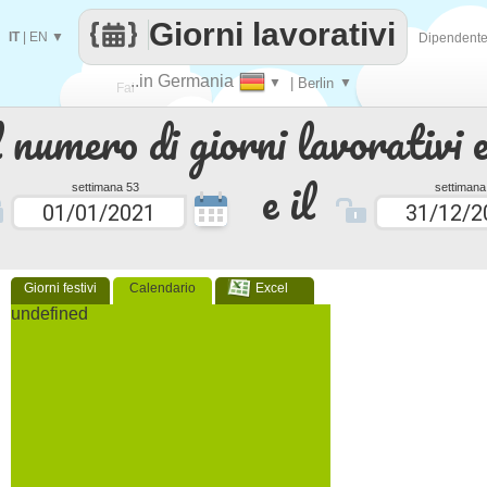
Giorni lavorativi
IT
|
EN
▼
Dipendent
..in Germania
▼
| Berlin
▼
Fai
 numero di giorni lavorativi e
contare
e il
settimana 53
settimana
Giorni festivi
Calendario
Excel
undefined