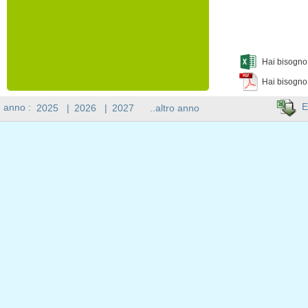
Hai bisogno 
Hai bisogno
E
n anno :
2025
|
2026
|
2027
..altro anno