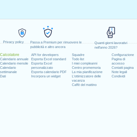
Privacy policy
Passa a Premium per rimuovere le
Quanti giorni lavorativi
pubblicità e altro ancora
nell'anno 2026?
Calcolatore
API for developers
Squadre
Configurazione
Calendario annuale
Esporta Excel standard
Todo list
Pagina di
Calendario mensile
Esporta Excel
I miei compleanni
accesso
Calendario
personalizzato
Centro promemoria
Contatti pagina
settimanale
Esporta calendario PDF
La mia pianificazione
Note legali
Dati
Incorpora un widget
L'ottimizzatore delle
Condividi
vacanza
Caffè del mattino