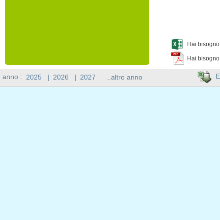
Hai bisogno 
Hai bisogno
E
n anno :
2025
|
2026
|
2027
..altro anno