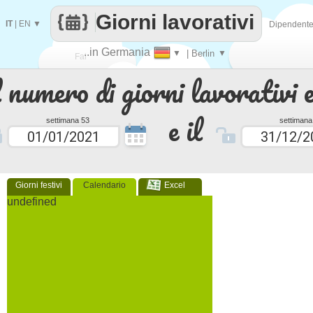
Giorni lavorativi
IT
|
EN
▼
Dipendent
..in Germania
▼
| Berlin
▼
Fai
 numero di giorni lavorativi e
contare
e il
settimana 53
settimana
Giorni festivi
Calendario
Excel
undefined