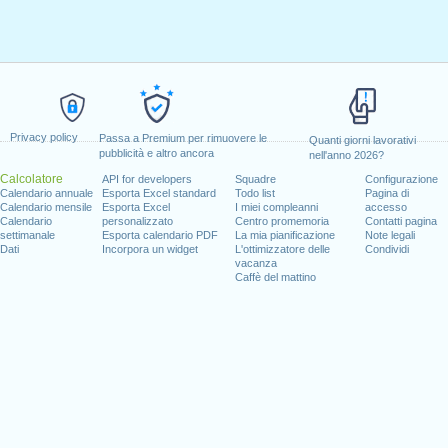
Privacy policy
Passa a Premium per rimuovere le
Quanti giorni lavorativi
pubblicità e altro ancora
nell'anno 2026?
Calcolatore
API for developers
Squadre
Configurazione
Calendario annuale
Esporta Excel standard
Todo list
Pagina di
Calendario mensile
Esporta Excel
I miei compleanni
accesso
Calendario
personalizzato
Centro promemoria
Contatti pagina
settimanale
Esporta calendario PDF
La mia pianificazione
Note legali
Dati
Incorpora un widget
L'ottimizzatore delle
Condividi
vacanza
Caffè del mattino