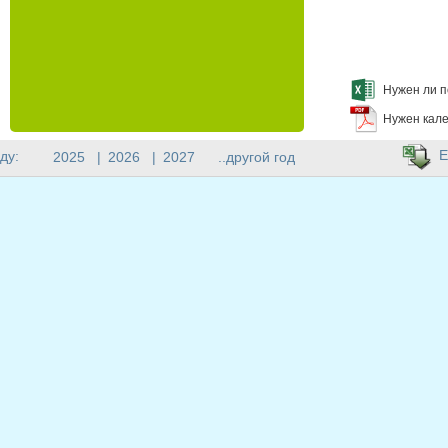
Нужен ли п
Нужен кале
E
ду:
2025
|
2026
|
2027
..другой год