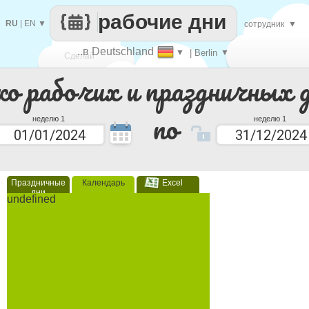
рабочие дни
RU
|
EN
▼
сотрудник
▼
..в Deutschland
▼
| Berlin
▼
Сделай
ко рабочих и праздничных 
каждый
по
неделю 1
неделю 1
Праздничные
Календарь
Excel
дни
undefined