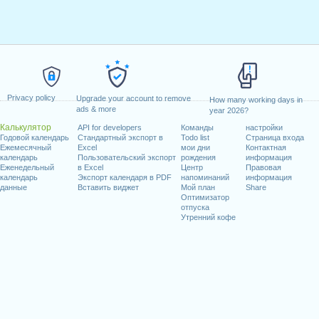
Privacy policy
Upgrade your account to remove
How many working days in
ads & more
year 2026?
Калькулятор
API for developers
Команды
настройки
Годовой календарь
Стандартный экспорт в
Todo list
Страница входа
Ежемесячный
Excel
мои дни
Контактная
календарь
Пользовательский экспорт
рождения
информация
Еженедельный
в Excel
Центр
Правовая
календарь
Экспорт календаря в PDF
напоминаний
информация
данные
Вставить виджет
Мой план
Share
Оптимизатор
отпуска
Утренний кофе