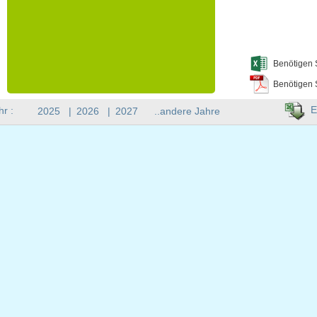
Benötigen 
Benötigen 
E
hr :
2025
|
2026
|
2027
..andere Jahre