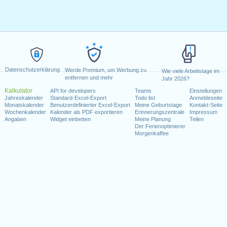
Datenschutzerklärung
Werde Premium, um Werbung zu
Wie viele Arbeitstage im
entfernen und mehr
Jahr 2026?
Kalkulator
API for developers
Teams
Einstellungen
Jahreskalender
Standard-Excel-Export
Todo list
Anmeldeseite
Monatskalender
Benutzerdefinierter Excel-Export
Meine Geburtstage
Kontakt-Seite
Wochenkalender
Kalender als PDF exportieren
Erinnerungszentrale
Impressum
Angaben
Widget einbetten
Meine Planung
Teilen
Der Ferienoptimierer
Morgenkaffee