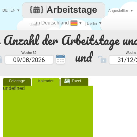
Arbeitstage
DE
|
EN
▼
Angestellter
▼
..in Deutschland
▼
| Berlin
▼
Jeden
e Anzahl der Arbeitstage un
Tag
und
Woche 32
Woche 
Feiertage
Kalender
Excel
undefined