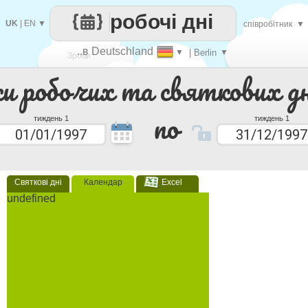
робочі дні
UK
|
EN
▼
співробітник
▼
..в Deutschland
▼
| Berlin
▼
Зроби
ки робочих та святкових дн
кожен
по
тиждень 1
тиждень 1
Святкові дні
Календар
Excel
undefined