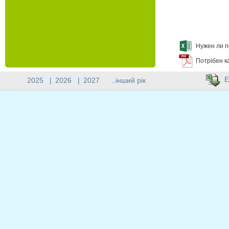
Нужен ли п
Потрібен к
E
2025
|
2026
|
2027
..інший рік