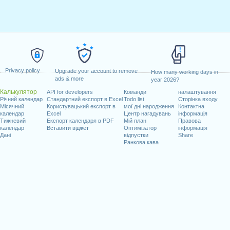
Privacy policy
Upgrade your account to remove
How many working days in
ads & more
year 2026?
Калькулятор
API for developers
Команди
налаштування
Річний календар
Стандартний експорт в Excel
Todo list
Сторінка входу
Місячний
Користувацький експорт в
мої дні народження
Контактна
календар
Excel
Центр нагадувань
інформація
Тижневий
Експорт календаря в PDF
Мій план
Правова
календар
Вставити віджет
Оптимізатор
інформація
Дані
відпустки
Share
Ранкова кава