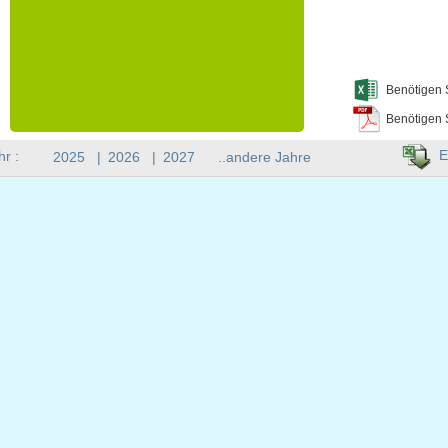
Benötigen 
Benötigen 
E
hr :
2025
|
2026
|
2027
..andere Jahre