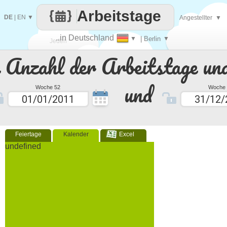
Arbeitstage
DE
|
EN
▼
Angestellter
▼
..in Deutschland
▼
| Berlin
▼
Jeden
e Anzahl der Arbeitstage un
Tag
und
Woche 52
Woche 
Feiertage
Kalender
Excel
undefined