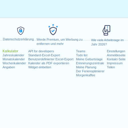
Datenschutzerklärung
Werde Premium, um Werbung zu
Wie viele Arbeitstage im
entfernen und mehr
Jahr 2026?
Kalkulator
API for developers
Teams
Einstellungen
Jahreskalender
Standard-Excel-Export
Todo list
Anmeldeseite
Monatskalender
Benutzerdefinierter Excel-Export
Meine Geburtstage
Kontakt-Seite
Wochenkalender
Kalender als PDF exportieren
Erinnerungszentrale
Impressum
Angaben
Widget einbetten
Meine Planung
Teilen
Der Ferienoptimierer
Morgenkaffee