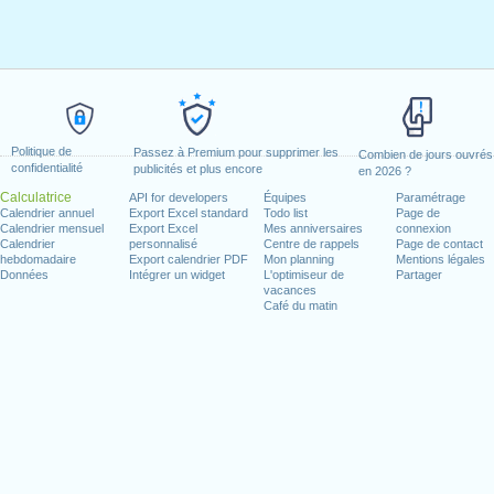
Politique de
Passez à Premium pour supprimer les
Combien de jours ouvrés
confidentialité
publicités et plus encore
en 2026 ?
Calculatrice
API for developers
Équipes
Paramétrage
Calendrier annuel
Export Excel standard
Todo list
Page de
Calendrier mensuel
Export Excel
Mes anniversaires
connexion
Calendrier
personnalisé
Centre de rappels
Page de contact
hebdomadaire
Export calendrier PDF
Mon planning
Mentions légales
Données
Intégrer un widget
L'optimiseur de
Partager
vacances
Café du matin