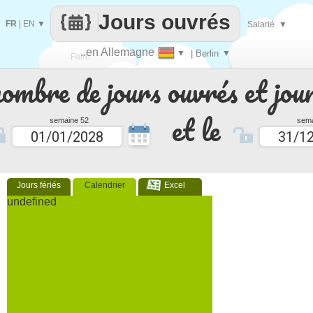
Jours ouvrés
FR
|
EN
▼
Salarié
▼
..en Allemagne
▼
| Berlin
▼
Faire
nombre de jours ouvrés et jour
que
et le
semaine 52
sema
Jours fériés
Calendrier
Excel
undefined