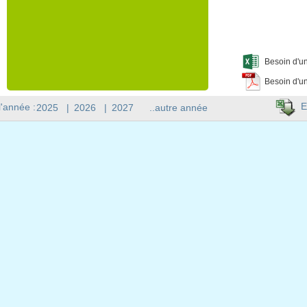
Besoin d'un
Besoin d'un
E
l'année :
2025
|
2026
|
2027
..autre année