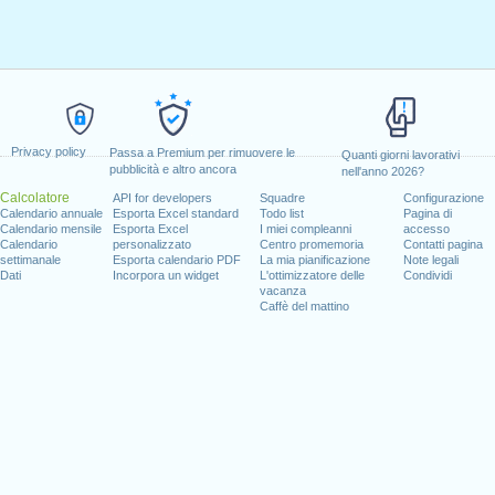
Privacy policy
Passa a Premium per rimuovere le
Quanti giorni lavorativi
pubblicità e altro ancora
nell'anno 2026?
Calcolatore
API for developers
Squadre
Configurazione
Calendario annuale
Esporta Excel standard
Todo list
Pagina di
Calendario mensile
Esporta Excel
I miei compleanni
accesso
Calendario
personalizzato
Centro promemoria
Contatti pagina
settimanale
Esporta calendario PDF
La mia pianificazione
Note legali
Dati
Incorpora un widget
L'ottimizzatore delle
Condividi
vacanza
Caffè del mattino