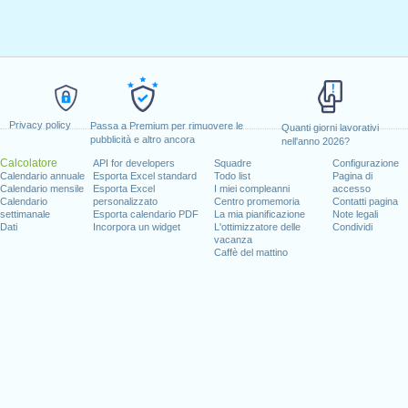
Privacy policy
Passa a Premium per rimuovere le
Quanti giorni lavorativi
pubblicità e altro ancora
nell'anno 2026?
Calcolatore
API for developers
Squadre
Configurazione
Calendario annuale
Esporta Excel standard
Todo list
Pagina di
Calendario mensile
Esporta Excel
I miei compleanni
accesso
Calendario
personalizzato
Centro promemoria
Contatti pagina
settimanale
Esporta calendario PDF
La mia pianificazione
Note legali
Dati
Incorpora un widget
L'ottimizzatore delle
Condividi
vacanza
Caffè del mattino