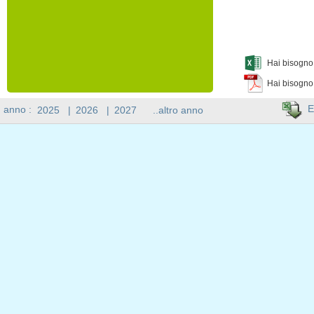
Hai bisogno 
Hai bisogno
E
n anno :
2025
|
2026
|
2027
..altro anno