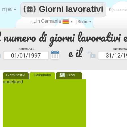
Giorni lavorativi
IT
|
EN
▼
Dipendent
..in Germania
▼
| Berlin
▼
Fai
 numero di giorni lavorativi e
contare
e il
settimana 1
settimana
Giorni festivi
Calendario
Excel
undefined