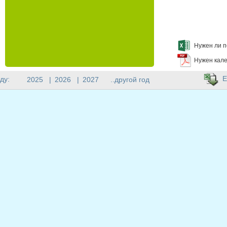
Нужен ли п
Нужен кале
E
ду:
2025
|
2026
|
2027
..другой год