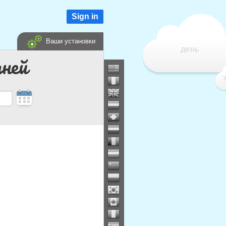
Sign in
Ваши установки
день
дней