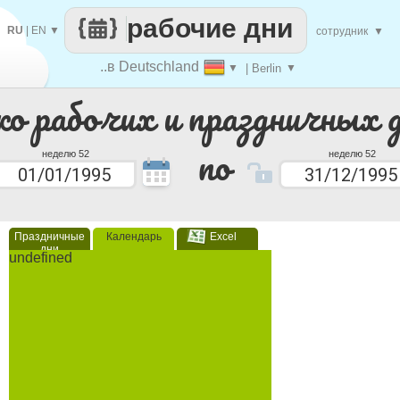
рабочие дни
RU
|
EN
▼
сотрудник
▼
..в Deutschland
▼
| Berlin
▼
ко рабочих и праздничных 
по
неделю 52
неделю 52
Праздничные
Календарь
Excel
дни
undefined