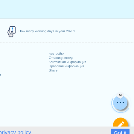
How many working days in year 2026?
настройки
Страница входа
Контактная информация
Правовая информация
Share
а
AI
Оп
privacy policy.
Got it