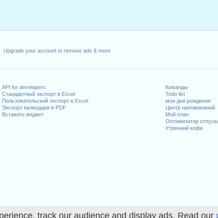
Upgrade your account to remove ads & more
API for developers
Команды
Стандартный экспорт в Excel
Todo list
Пользовательский экспорт в Excel
мои дни рождения
Экспорт календаря в PDF
Центр напоминаний
Вставить виджет
Мой план
Оптимизатор отпуск
Утренний кофе
perience, track our audience and display ads. Read our