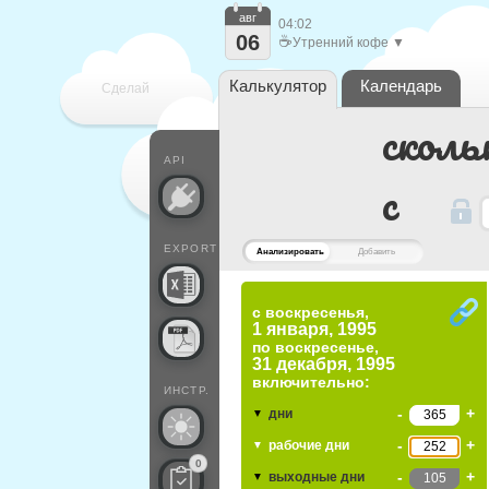
авг
04:02
06
☕
Утренний кофе ▼
Калькулятор
Календарь
Сделай
сколь
каждый
API
c
EXPORT
Анализировать
Добавить
с воскресенья,
1 января, 1995
по
воскресенье,
31 декабря, 1995
включительно:
ИНСТР.
-
+
дни
▼
-
+
рабочие дни
▼
0
-
+
выходные дни
▼