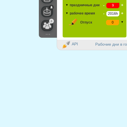
-
+
праздничные дни
▼
-
+
рабочее время
▼
0
Отпуск
▼
...
API
Рабочие дни в го