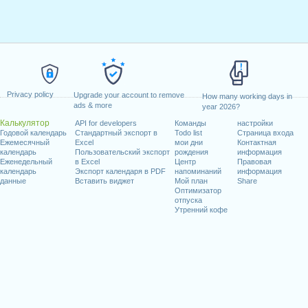
Privacy policy
Upgrade your account to remove
How many working days in
ads & more
year 2026?
Калькулятор
API for developers
Команды
настройки
Годовой календарь
Стандартный экспорт в
Todo list
Страница входа
Ежемесячный
Excel
мои дни
Контактная
календарь
Пользовательский экспорт
рождения
информация
Еженедельный
в Excel
Центр
Правовая
календарь
Экспорт календаря в PDF
напоминаний
информация
данные
Вставить виджет
Мой план
Share
Оптимизатор
отпуска
Утренний кофе