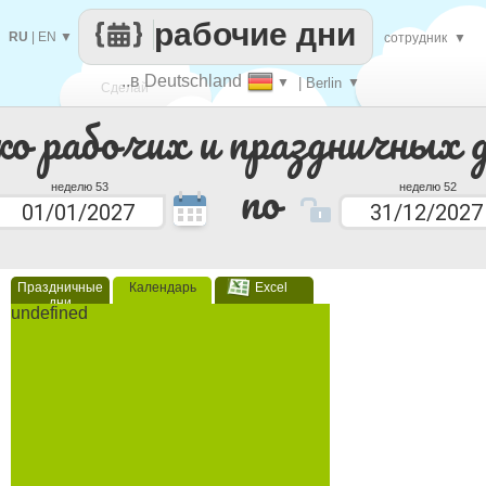
рабочие дни
RU
|
EN
▼
сотрудник
▼
..в Deutschland
▼
| Berlin
▼
Сделай
ко рабочих и праздничных 
каждый
по
неделю 53
неделю 52
Праздничные
Календарь
Excel
дни
undefined