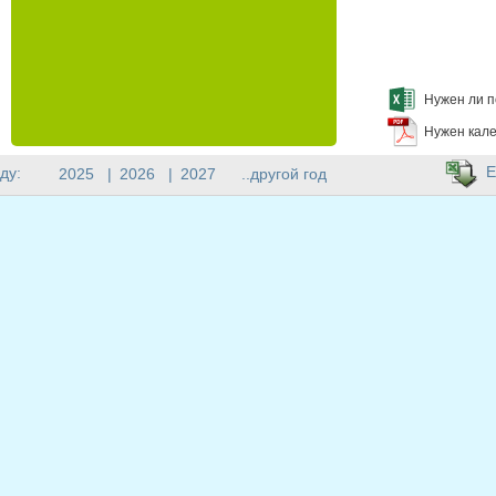
Нужен ли п
Нужен кале
E
ду:
2025
|
2026
|
2027
..другой год