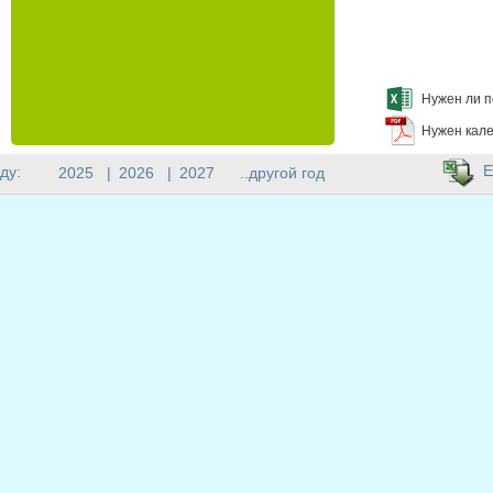
Нужен ли п
Нужен кале
E
ду:
2025
|
2026
|
2027
..другой год