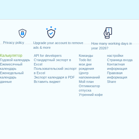
Privacy policy
Upgrade your account to remove
How many working days in
ads & more
year 2026?
Калькулятор
API for developers
Команды
настройки
Годовой календарь
Стандартный экспорт в
Todo list
Страница входа
Ежемесячный
Excel
мои дни
Контактная
календарь
Пользовательский экспорт
рождения
информация
Еженедельный
в Excel
Центр
Правовая
календарь
Экспорт календаря в PDF
напоминаний
информация
данные
Вставить виджет
Мой план
Share
Оптимизатор
отпуска
Утренний кофе