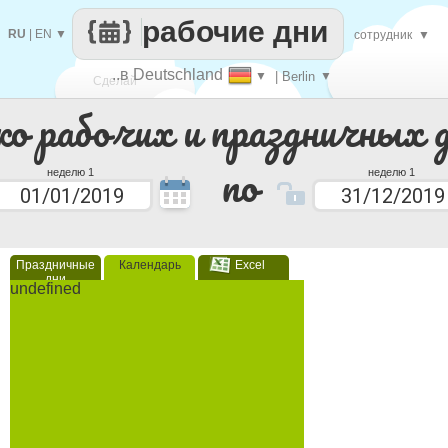
рабочие дни
RU
|
EN
▼
сотрудник
▼
..в Deutschland
▼
| Berlin
▼
Сделай
ко рабочих и праздничных 
каждый
по
неделю 1
неделю 1
Праздничные
Календарь
Excel
дни
undefined