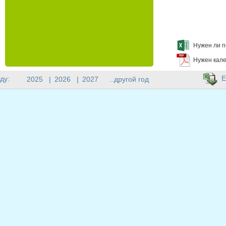
Нужен ли п
Нужен кале
E
ду:
2025
|
2026
|
2027
..другой год