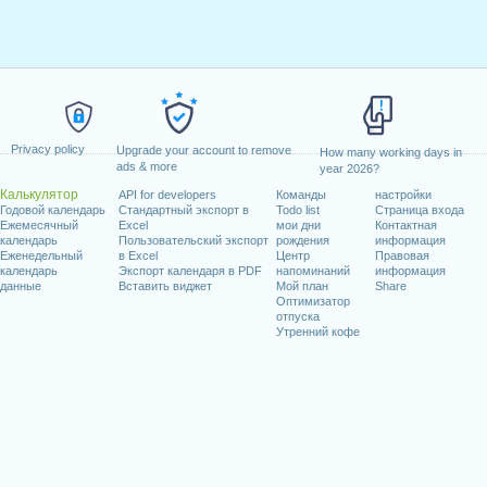
Privacy policy
Upgrade your account to remove
How many working days in
ads & more
year 2026?
Калькулятор
API for developers
Команды
настройки
Годовой календарь
Стандартный экспорт в
Todo list
Страница входа
Ежемесячный
Excel
мои дни
Контактная
календарь
Пользовательский экспорт
рождения
информация
Еженедельный
в Excel
Центр
Правовая
календарь
Экспорт календаря в PDF
напоминаний
информация
данные
Вставить виджет
Мой план
Share
Оптимизатор
отпуска
Утренний кофе