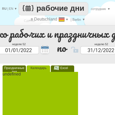
рабочие дни
RU
|
EN
▼
сотрудник
▼
..в Deutschland
▼
| Berlin
▼
Сделай
ко рабочих и праздничных 
каждый
по
неделю 52
неделю 52
Праздничные
Календарь
Excel
дни
undefined