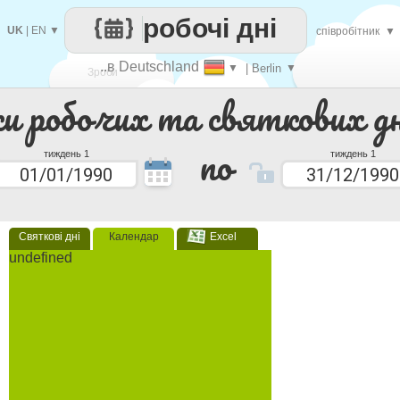
робочі дні
UK
|
EN
▼
співробітник
▼
..в Deutschland
▼
| Berlin
▼
Зроби
ки робочих та святкових дн
кожен
по
тиждень 1
тиждень 1
Святкові дні
Календар
Excel
undefined