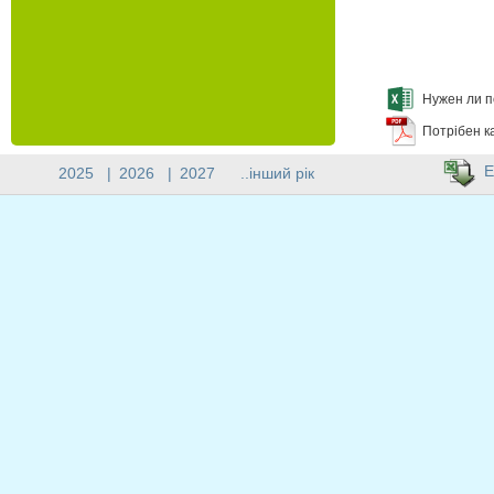
Нужен ли п
Потрібен к
E
2025
|
2026
|
2027
..інший рік