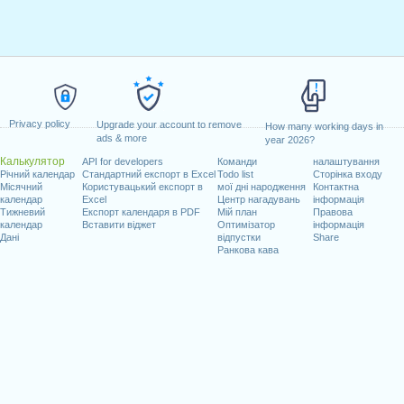
Privacy policy
Upgrade your account to remove
How many working days in
ads & more
year 2026?
Калькулятор
API for developers
Команди
налаштування
Річний календар
Стандартний експорт в Excel
Todo list
Сторінка входу
Місячний
Користувацький експорт в
мої дні народження
Контактна
календар
Excel
Центр нагадувань
інформація
Тижневий
Експорт календаря в PDF
Мій план
Правова
календар
Вставити віджет
Оптимізатор
інформація
Дані
відпустки
Share
Ранкова кава