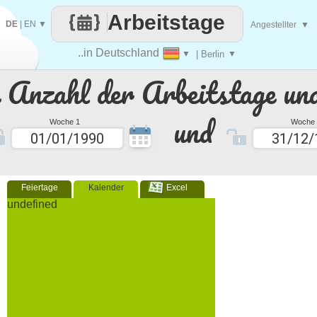
Arbeitstage
DE
|
EN
▼
Angestellter
▼
..in Deutschland
▼
| Berlin
▼
e Anzahl der Arbeitstage un
und
Woche 1
Woche 
Feiertage
Kalender
Excel
undefined