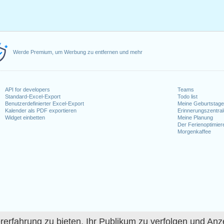
Werde Premium, um Werbung zu entfernen und mehr
API for developers
Teams
Standard-Excel-Export
Todo list
Benutzerdefinierter Excel-Export
Meine Geburtstag
Kalender als PDF exportieren
Erinnerungszentra
Widget einbetten
Meine Planung
Der Ferienoptimier
Morgenkaffee
fahrung zu bieten, Ihr Publikum zu verfolgen und Anze