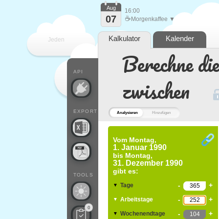
Aug
16:00
07
☕
Morgenkaffee ▼
Kalkulator
Kalender
Jeden
Berechne di
Tag
API
zwischen
EXPORT
Analysieren
Hinzufügen
Vom
Montag,
1. Januar 1990
bis
Montag,
31. Dezember 1990
gibt es:
TOOLS
-
+
Tage
▼
-
+
Arbeitstage
▼
0
-
+
Wochenendtage
▼