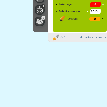
-
+
Feiertage
▼
-
+
Arbeitsstunden
▼
0
Urlaube
▼
...
API
Arbeitstage im Ja