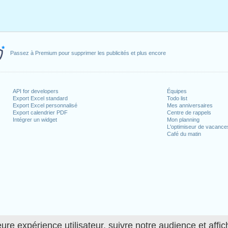
Passez à Premium pour supprimer les publicités et plus encore
API for developers
Équipes
Export Excel standard
Todo list
Export Excel personnalisé
Mes anniversaires
Export calendrier PDF
Centre de rappels
Intégrer un widget
Mon planning
L'optimiseur de vacance
Café du matin
ure expérience utilisateur, suivre notre audience et affic