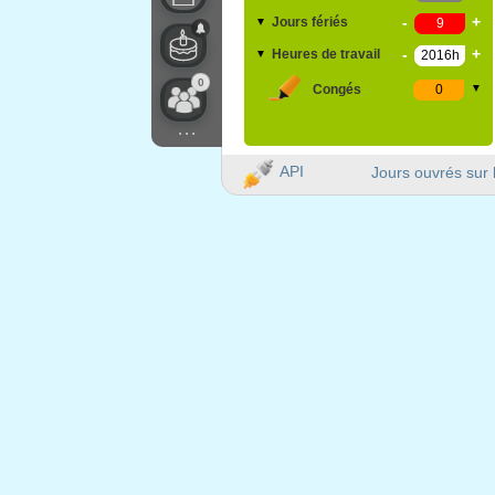
-
+
Jours fériés
▼
-
+
Heures de travail
▼
0
Congés
▼
...
API
Jours ouvrés sur 