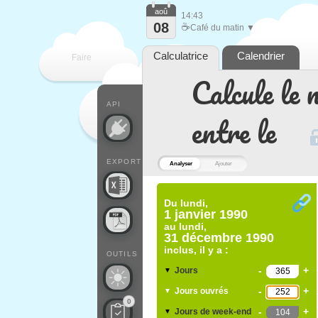
aoû
14:43
08
☕
Café du matin ▼
Calculatrice
Calendrier
Faire
Calcule le 
que
API
entre le
EXPORT
Analyser
Ajouter
Du
lundi,
1 janvier 1990
au
lundi,
31 décembre 1990
inclus, il y a :
OUTILS
-
+
Jours
▼
-
+
Jours ouvrés
▼
0
-
+
Jours de week-end
▼