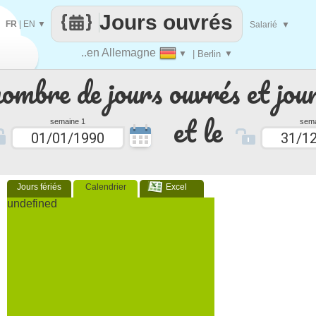
Jours ouvrés
FR
|
EN
▼
Salarié
▼
..en Allemagne
▼
| Berlin
▼
nombre de jours ouvrés et jour
et le
semaine 1
sema
Jours fériés
Calendrier
Excel
undefined