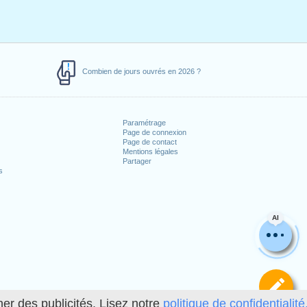
Combien de jours ouvrés en 2026 ?
Paramétrage
Page de connexion
Page de contact
Mentions légales
Partager
s
AI
Dé
her des publicités. Lisez notre
politique de confidentialité