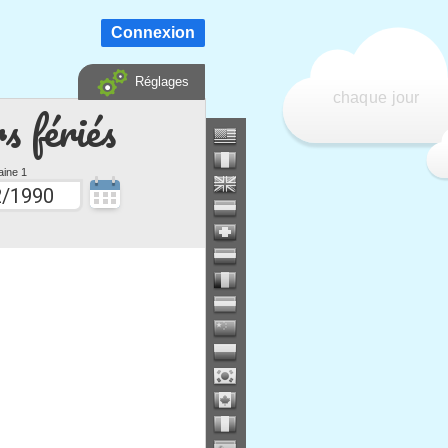
Connexion
Réglages
chaque jour
s fériés
ine 1