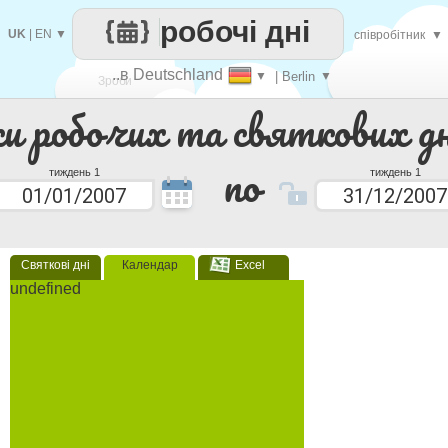
робочі дні
UK
|
EN
▼
співробітник
▼
..в Deutschland
▼
| Berlin
▼
Зроби
ки робочих та святкових дн
кожен
по
тиждень 1
тиждень 1
Святкові дні
Календар
Excel
undefined