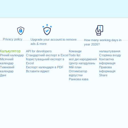
Privacy policy
Upgrade your account to remove
How many working days in
ads & more
year 2026?
Калькулятор
API for developers
Команди
налаштування
Річний календар
Стандартний експорт в Excel
Todo list
Сторінка входу
Місячний
Користувацький експорт в
мої дні народження
Контактна
календар
Excel
Центр нагадувань
інформація
Тижневий
Експорт календаря в PDF
Мій план
Правова
календар
Вставити віджет
Оптимізатор
інформація
Дані
відпустки
Share
Ранкова кава