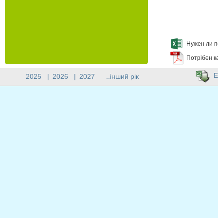
Нужен ли п
Потрібен к
E
2025
|
2026
|
2027
..інший рік