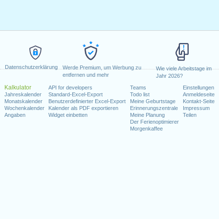
Datenschutzerklärung
Werde Premium, um Werbung zu
Wie viele Arbeitstage im
entfernen und mehr
Jahr 2026?
Kalkulator
API for developers
Teams
Einstellungen
Jahreskalender
Standard-Excel-Export
Todo list
Anmeldeseite
Monatskalender
Benutzerdefinierter Excel-Export
Meine Geburtstage
Kontakt-Seite
Wochenkalender
Kalender als PDF exportieren
Erinnerungszentrale
Impressum
Angaben
Widget einbetten
Meine Planung
Teilen
Der Ferienoptimierer
Morgenkaffee