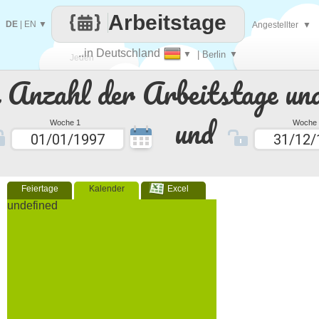
Arbeitstage
DE
|
EN
▼
Angestellter
▼
..in Deutschland
▼
| Berlin
▼
Jeden
e Anzahl der Arbeitstage un
Tag
und
Woche 1
Woche 
Feiertage
Kalender
Excel
undefined