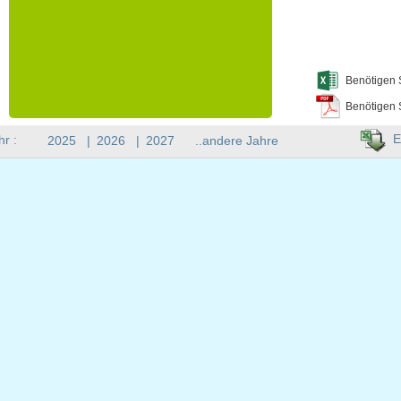
Benötigen 
Benötigen 
E
hr :
2025
|
2026
|
2027
..andere Jahre