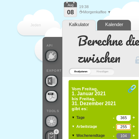
Aug
19:38
08
☕
Morgenkaffee ▼
Kalkulator
Kalender
Jeden
Berechne di
Tag
API
zwischen
EXPORT
Analysieren
Hinzufügen
Vom
Freitag,
1. Januar 2021
bis
Freitag,
31. Dezember 2021
gibt es:
TOOLS
-
+
Tage
▼
-
+
Arbeitstage
▼
0
-
+
Wochenendtage
▼