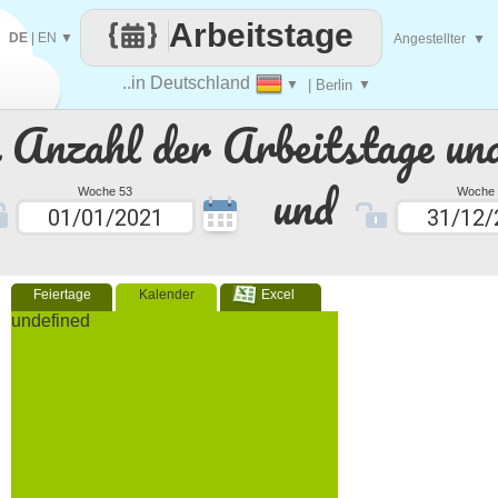
Arbeitstage
DE
|
EN
▼
Angestellter
▼
..in Deutschland
▼
| Berlin
▼
e Anzahl der Arbeitstage un
und
Woche 53
Woche 
Feiertage
Kalender
Excel
undefined