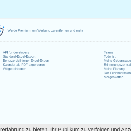
Werde Premium, um Werbung zu entfernen und mehr
API for developers
Teams
Standard-Excel-Export
Todo list
Benutzerdefinierter Excel-Export
Meine Geburtstag
Kalender als PDF exportieren
Erinnerungszentra
Widget einbetten
Meine Planung
Der Ferienoptimier
Morgenkaffee
fahrung zu bieten, Ihr Publikum zu verfolgen und Anze