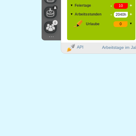
-
+
Feiertage
▼
-
+
Arbeitsstunden
▼
0
Urlaube
▼
...
API
Arbeitstage im Ja